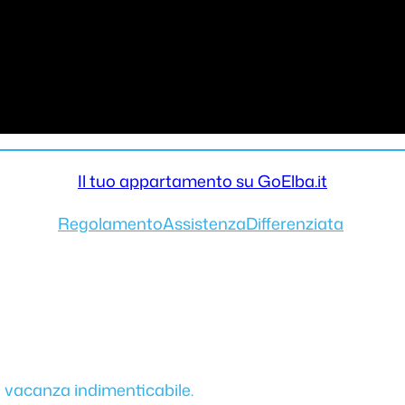
Il tuo appartamento su GoElba.it
Regolamento
Assistenza
Differenziata
a vacanza indimenticabile.