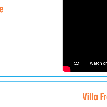
e
Villa F