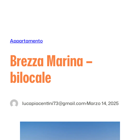
Vai
al
contenuto
Appartamento
Brezza Marina –
bilocale
lucapiacentini73@gmail.com
·
Marzo 14, 2025