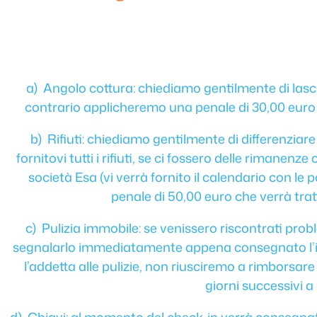
a) Angolo cottura: chiediamo gentilmente di lasci
contrario applicheremo una penale di 30,00 euro 
b) Rifiuti: chiediamo gentilmente di differenziar
fornitovi tutti i rifiuti, se ci fossero delle rimanenz
società Esa (vi verrà fornito il calendario con le
penale di 50,00 euro che verrà tra
c) Pulizia immobile: se venissero riscontrati prob
segnalarlo immediatamente appena consegnato l’i
l’addetta alle pulizie, non riusciremo a rimborsare 
giorni successivi a 
d) Chiavi: al momento del check-in verrà consegnato